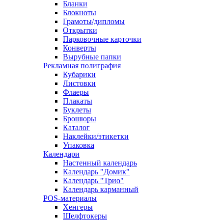
Бланки
Блокноты
Грамоты/дипломы
Открытки
Парковочные карточки
Конверты
Вырубные папки
Рекламная полиграфия
Кубарики
Листовки
Флаеры
Плакаты
Буклеты
Брошюры
Каталог
Наклейки/этикетки
Упаковка
Календари
Настенный календарь
Календарь "Домик"
Календарь "Трио"
Календарь карманный
POS-материалы
Хенгеры
Шелфтокеры